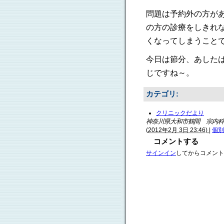
問題は予約外の方が
の方の診療をしきれ
くなってしまうこと
今日は節分、あした
じですね～。
カテゴリ
:
クリニックだより
神奈川県大和市鶴間 宗内科
(
2012年2月 3日 23:46)
|
個別
コメントする
サインイン
してからコメント