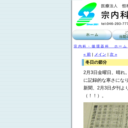
宗内科・循環器科 ホーム
« 前
|
メイン
|
次 »
冬日の節分
2月3日金曜日。晴れ
に記録的な寒さにな
新聞、2月3日夕刊よ
（！！）。