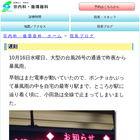
予約はこちらから
診療時間
院長・スタッフ
地図／アクセス
院長ブログ
宗内科・循環器科 ホーム
>
院長ブログ
遅刻
10月16日水曜日。大型の台風26号の通過で昨夜から
暴風雨。
早朝はまだ電車が動いていたので、ポンチョかぶっ
て暴風雨の中を自宅の最寄り駅まで。ところが駅に
辿り着く頃に、小田急は全線で止まってしまいまし
た。