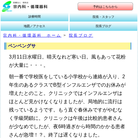
予約はこちらから
診療時間
院長・スタッフ
地図／アクセス
院長ブログ
宗内科・循環器科 ホーム
>
院長ブログ
ペンペングサ
3月11日水曜日。晴天なれど寒い日。風もあって花粉
が大量に・・・。
朝一番で学校医をしている小学校から連絡が入り、2
年生のあるクラスでB型インフルエンザでのお休みが
増えたとのこと。クリニックではインフルエンザは
ほとんど見かけなくなりましたが、局地的に流行は
残っているようです。もう直ぐ春休みですがやむな
く学級閉鎖に。クリニックは午後は比較的患者さん
が少なめでしたが、夜6時過ぎから時間のかかる患者
さんが急増！？。終了は遅くなりました。