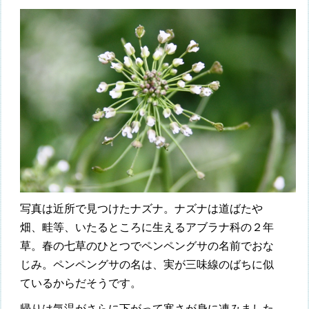
写真は近所で見つけたナズナ。ナズナは道ばたや
畑、畦等、いたるところに生えるアブラナ科の２年
草。春の七草のひとつでペンペングサの名前でおな
じみ。ペンペングサの名は、実が三味線のばちに似
ているからだそうです。
帰りは気温がさらに下がって寒さが身に凍みました