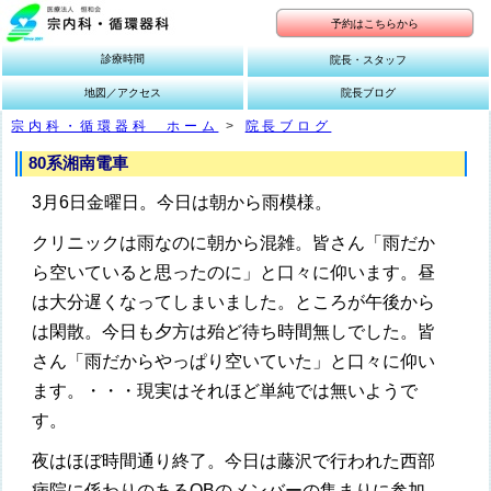
予約はこちらから
診療時間
院長・スタッフ
地図／アクセス
院長ブログ
宗内科・循環器科 ホーム
>
院長ブログ
80系湘南電車
3月6日金曜日。今日は朝から雨模様。
クリニックは雨なのに朝から混雑。皆さん「雨だか
ら空いていると思ったのに」と口々に仰います。昼
は大分遅くなってしまいました。ところが午後から
は閑散。今日も夕方は殆ど待ち時間無しでした。皆
さん「雨だからやっぱり空いていた」と口々に仰い
ます。・・・現実はそれほど単純では無いようで
す。
夜はほぼ時間通り終了。今日は藤沢で行われた西部
病院に係わりのあるOBのメンバーの集まりに参加。