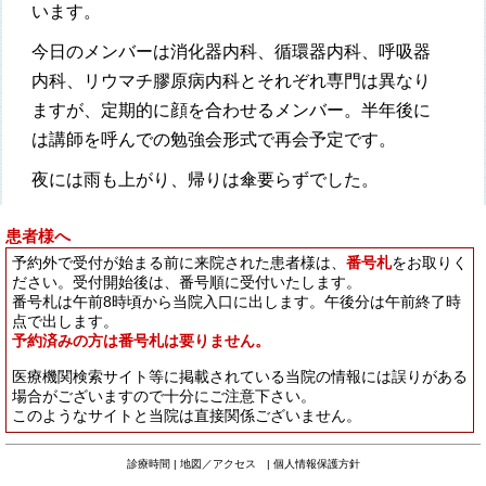
います。
今日のメンバーは消化器内科、循環器内科、呼吸器
内科、リウマチ膠原病内科とそれぞれ専門は異なり
ますが、定期的に顔を合わせるメンバー。半年後に
は講師を呼んでの勉強会形式で再会予定です。
夜には雨も上がり、帰りは傘要らずでした。
患者様へ
予約外で受付が始まる前に来院された患者様は、
番号札
をお取りく
ださい。受付開始後は、番号順に受付いたします。
番号札は午前8時頃から当院入口に出します。午後分は午前終了時
点で出します。
予約済みの方は番号札は要りません。
医療機関検索サイト等に掲載されている当院の情報には誤りがある
場合がございますので十分にご注意下さい。
このようなサイトと当院は直接関係ございません。
診療時間
|
地図／アクセス
|
個人情報保護方針