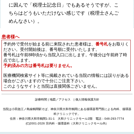
に因んで「税理士記念日」でもあるそうですが、こ
ちらはどうもいただけない感じです（税理士さんご
めんなさい）。
患者様へ
予約外で受付が始まる前に来院された患者様は、
番号札
をお取りく
ださい。受付開始後は、番号順に受付いたします。
番号札は午前8時頃から当院入口に出します。午後分は午前終了時
点で出します。
予約済みの方は番号札は要りません。
医療機関検索サイト等に掲載されている当院の情報には誤りがある
場合がございますので十分にご注意下さい。
このようなサイトと当院は直接関係ございません。
診療時間
|
地図／アクセス
|
個人情報保護方針
当院は小田急江ノ島線鶴間駅そば、神奈川県大和市鶴間にある循環器専門医による内科、循環器
科クリニックです。
住所：神奈川県大和市鶴間1-31-1 大和クリニックモール2階 電話：046-293-7774
(C)2001-2026 宗内科・循環器科（
大和クリニックモール
内）