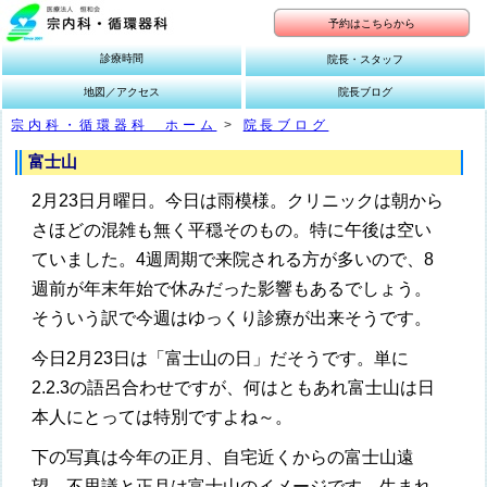
予約はこちらから
診療時間
院長・スタッフ
地図／アクセス
院長ブログ
宗内科・循環器科 ホーム
>
院長ブログ
富士山
2月23日月曜日。今日は雨模様。クリニックは朝から
さほどの混雑も無く平穏そのもの。特に午後は空い
ていました。4週周期で来院される方が多いので、8
週前が年末年始で休みだった影響もあるでしょう。
そういう訳で今週はゆっくり診療が出来そうです。
今日2月23日は「富士山の日」だそうです。単に
2.2.3の語呂合わせですが、何はともあれ富士山は日
本人にとっては特別ですよね～。
下の写真は今年の正月、自宅近くからの富士山遠
望。不思議と正月は富士山のイメージです。生まれ