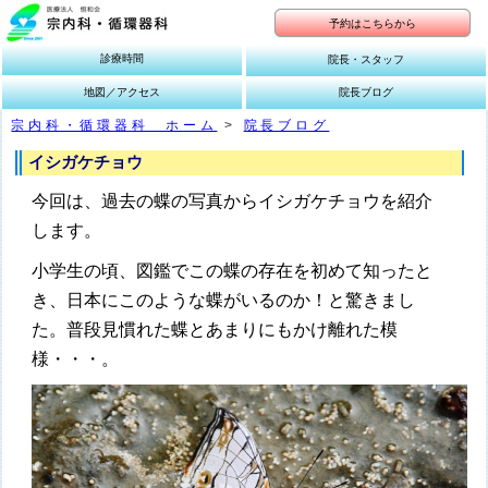
予約はこちらから
診療時間
院長・スタッフ
地図／アクセス
院長ブログ
宗内科・循環器科 ホーム
>
院長ブログ
イシガケチョウ
今回は、過去の蝶の写真からイシガケチョウを紹介
します。
小学生の頃、図鑑でこの蝶の存在を初めて知ったと
き、日本にこのような蝶がいるのか！と驚きまし
た。普段見慣れた蝶とあまりにもかけ離れた模
様・・・。