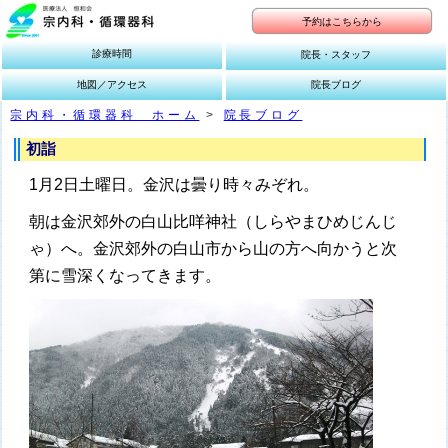
予約はこちらから
診療時間
院長・スタッフ
地図／アクセス
院長ブログ
宗内科・循環器科 ホーム
>
院長ブログ
初詣
1月2日土曜日。金沢は曇り時々みぞれ。
朝は金沢郊外の白山比咩神社（しらやまひめじんじ
ゃ）へ。金沢郊外の白山市から山の方へ向かうと次
第に雪深くなってきます。